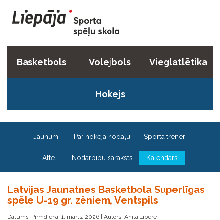
Basketbols
Volejbols
Vieglatlētika
Hokejs
Jaunumi
Par hokeja nodaļu
Sporta treneri
Attēli
Nodarbību saraksts
Kalendārs
Latvijas Jaunatnes Basketbola Superlīgas
spēle U-19 gr. zēniem, Ventspils
Datums: Pirmdiena, 1. marts, 2026 | Autors: Anita Lībere