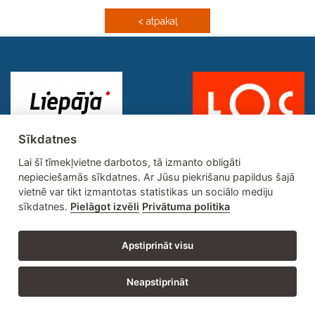
< atpakaļ
Sīkdatnes
Lai šī tīmekļvietne darbotos, tā izmanto obligāti
nepieciešamās sīkdatnes. Ar Jūsu piekrišanu papildus šajā
vietnē var tikt izmantotas statistikas un sociālo mediju
sīkdatnes.
Pielāgot izvēli
Privātuma politika
Adrese: Brīvības ielā 55, Liepāja, LV-3401 | Tālrunis: 634 27473 | E-
Apstiprināt visu
pasts: lsss@liepaja.lv
Izstrādātājs @ 2016
IT Līderis
Neapstiprināt