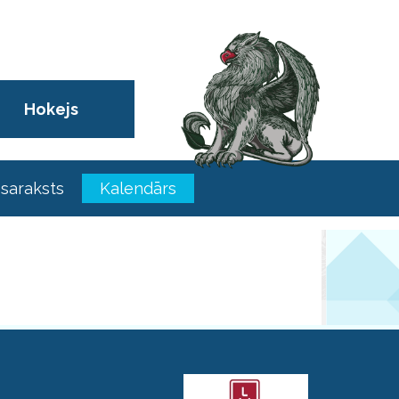
Hokejs
saraksts
Kalendārs