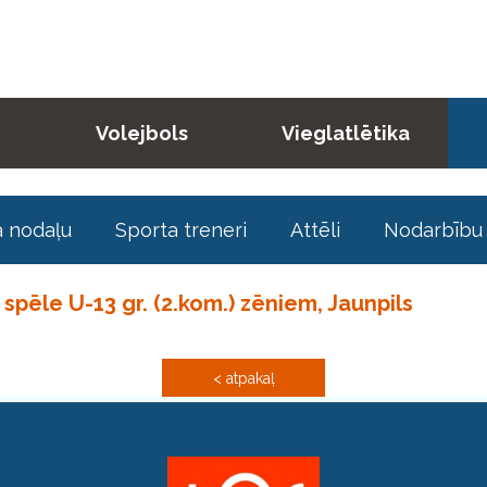
Volejbols
Vieglatlētika
a nodaļu
Sporta treneri
Attēli
Nodarbību 
spēle U-13 gr. (2.kom.) zēniem, Jaunpils
< atpakaļ