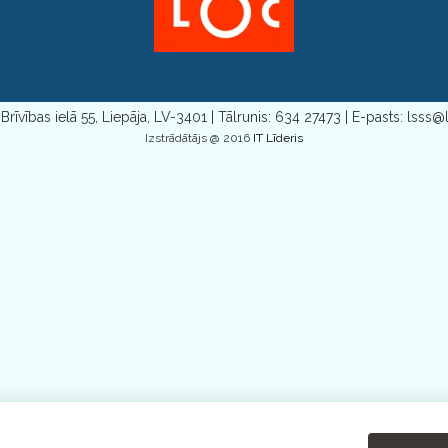
Brīvības ielā 55, Liepāja, LV-3401 | Tālrunis: 634 27473 | E-pasts: lsss@l
Izstrādātājs @ 2016
IT Līderis