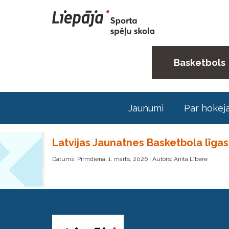
Basketbols
Jaunumi
Par hokej
Latvijas Jaunatnes Basketbola līgas 
Datums: Pirmdiena, 1. marts, 2026 | Autors: Anita Lībere