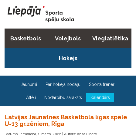
Basketbols
Volejbols
Vieglatlētika
Hokejs
Jaunumi
Par hokeja nodaļu
Sporta treneri
Attēli
Nodarbību saraksts
Kalendārs
Latvijas Jaunatnes Basketbola līgas spēle
U-13 gr.zēniem, Rīga
Datums: Pirmdiena, 1. marts, 2026 | Autors: Anita Lībere