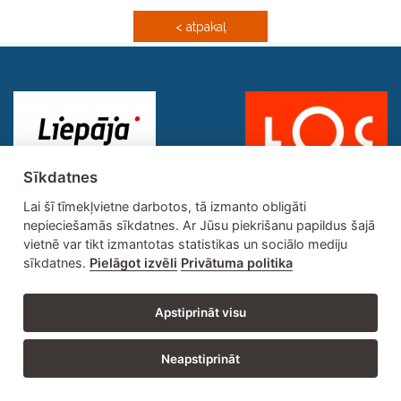
< atpakaļ
Sīkdatnes
Lai šī tīmekļvietne darbotos, tā izmanto obligāti
nepieciešamās sīkdatnes. Ar Jūsu piekrišanu papildus šajā
vietnē var tikt izmantotas statistikas un sociālo mediju
sīkdatnes.
Pielāgot izvēli
Privātuma politika
Adrese: Brīvības ielā 55, Liepāja, LV-3401 | Tālrunis: 634 27473 | E-
Apstiprināt visu
pasts: lsss@liepaja.lv
Izstrādātājs @ 2016
IT Līderis
Neapstiprināt